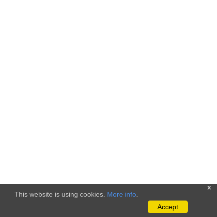
x
This website is using cookies.
More info
.
Accept