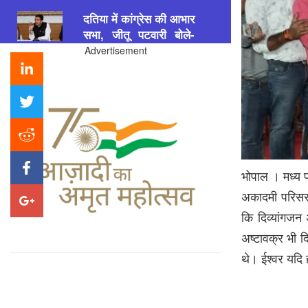
दतिया में कांग्रेस की आभार
सभा, जीतू पटवारी बोले-
किसानों से किए वादे पूरे
कराएंगे
Advertisement
Patrakar
Priyanshi Chaturvedi
6
August 2026
मातृभाषा का सम्मान जरूरी,
अंग्रेजी सिर्फ एक अतिरिक्त
भाषा: धनुष
भोपाल । मध्य प
Patrakar
Priyanshi Chaturvedi
6
अकादमी परिसर 
August 2026
कि दिव्यांगजन 
अष्टावक्र भी दि
LPG ग्राहकों के लिए
थे। ईश्वर यदि 
जरूरी अपडेट: 16 अगस्त
से पहले e-KYC कराएं,
सब्सिडी और बुकिंग पर पड़