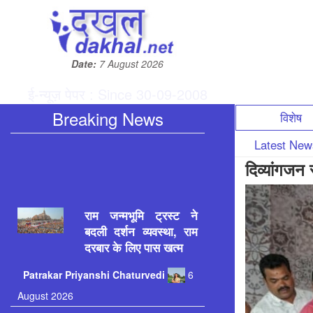
Date:
7 August 2026
ई-न्यूज़ पेपर : Since 30-09-2008
Breaking News
विशेष
Latest Ne
दिव्यांगजन 
राम जन्मभूमि ट्रस्ट ने
बदली दर्शन व्यवस्था, राम
दरबार के लिए पास खत्म
Patrakar
Priyanshi Chaturvedi
6
August 2026