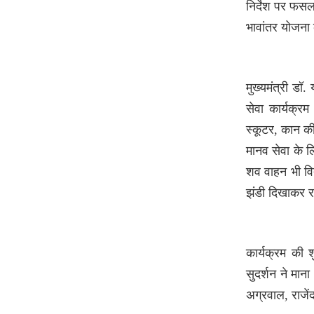
निर्देश पर फसल
भावांतर योजना
राम जन्मभूमि ट्रस्ट ने
बदली दर्शन व्यवस्था, राम
दरबार के लिए पास खत्म
मुख्यमंत्री डॉ
Patrakar
Priyanshi Chaturvedi
6
सेवा कार्यक्रम
August 2026
स्कूटर, कान क
दतिया में कांग्रेस की आभार
मानव सेवा के 
सभा, जीतू पटवारी बोले-
शव वाहन भी वित
किसानों से किए वादे पूरे
झंडी दिखाकर 
कराएंगे
Patrakar
Priyanshi Chaturvedi
6
August 2026
कार्यक्रम की 
सुदर्शन ने म
मातृभाषा का सम्मान जरूरी,
अंग्रेजी सिर्फ एक अतिरिक्त
अग्रवाल, राजे
भाषा: धनुष