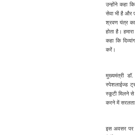
सकता है असर
उन्होंने कहा क
सेवा भी है और
Patrakar
Priyanshi Chaturvedi
6
श्रवण यंत्र क
August 2026
होता है। हमारा 
मिनी माथुर बनीं ‘अलायंस’
कहा कि दिव्यां
की पहली विनर, जीती 50
करें।
लाख रुपये की प्राइज मनी
Patrakar
Priyanshi Chaturvedi
6
August 2026
मुख्यमंत्री डॉ
स्पेशलाईज्ड ट
इंदौर में 1214 करोड़ की
स्कूटी मिलने स
जल-ड्रेनेज परियोजना, 40
से ज्यादा बस्तियों में बदली
करने में सरलत
जाएंगी पुरानी पाइपलाइन
Patrakar
Priyanshi Chaturvedi
6
इस अवसर पर सा
August 2026