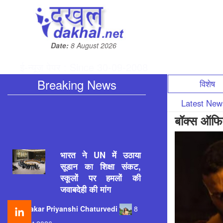
Date:
8 August 2026
ई-न्यूज़ पेपर : Since 30-09-2008
Breaking News
विशेष
Latest Ne
बॉक्स ऑफि
भारत ने UN में उठाया
सूडान का शिक्षा संकट,
स्कूलों पर हमलों की
जवाबदेही की मांग
Patrakar
Priyanshi Chaturvedi
8
August 2026