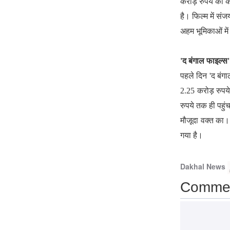
करोड़ रुपये का क
Patrakar
Priyanshi Chaturvedi
8
है। फिल्म में सं
August 2026
अहम भूमिकाओं में
R माधवन ने उम्र और लुक
'द बंगाल फाइल्स'
को लेकर खुलकर बात की,
पहले दिन 'द बंगा
बोले- किसी से मुकाबला
2.25 करोड़ रुपय
नहीं
रुपये तक ही पहु
Patrakar
Priyanshi Chaturvedi
8
मौजूदा वक्त का। 
August 2026
गया है।
इस मानसून में बारिश इतनी
गंभीर क्यों है, और आगे क्या
Dakhal News
चुनौती है?
Comme
Patrakar
Priyanshi Chaturvedi
8
August 2026