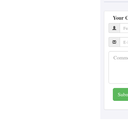
भारत ने UN में उठाया
सूडान का शिक्षा संकट,
Your 
स्कूलों पर हमलों की
जवाबदेही की मांग
Patrakar
Priyanshi Chaturvedi
8
August 2026
मध्य प्रदेश में जन
शिकायतों पर CM का
सख्त एक्शन, अधिकारियों
पर कार्रवाई
Patrakar
Priyanshi Chaturvedi
8
Subm
August 2026
AI और डिजिटल प्लेटफॉर्म
के दौर में पत्रकारिता के