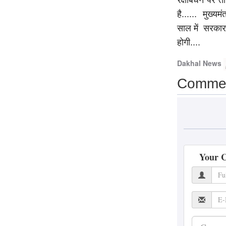
रक्षाबंधन पर त
Patrakar
Priyanshi Chaturvedi
7
है...... मुख्
August 2026
साल में सरकार 
होगी....
‘ऑपरेशन सफेद सागर’ ने
फिर याद दिलाई IAF की
Dakhal News
वीरगाथा, राजनाथ सिंह ने
Comme
Netflix सीरीज की जमकर
की तारीफ
Patrakar
Priyanshi Chaturvedi
7
August 2026
Your 
अखिलेश यादव का CM
योगी पर तंज, बोले- ‘7000
करोड़ का कॉस्मेटिक
फेशियल कराकर बनाया
विश्व रिकॉर्ड’
Patrakar
Priyanshi Chaturvedi
7