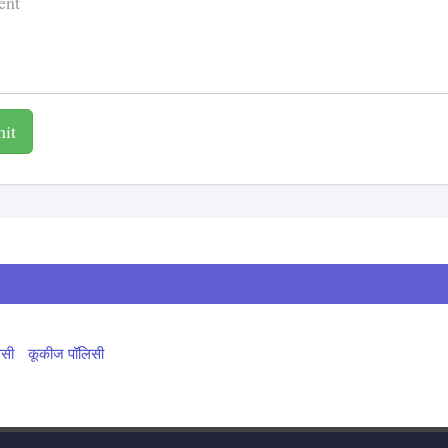
it
िसी
कूकीज पॉलिसी