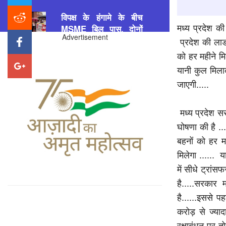
विपक्ष के हंगामे के बीच
MSME बिल पास, दोनों
मध्य प्रदेश की
सदन सोमवार तक स्थगित
Advertisement
प्रदेश की लाड
Patrakar
Priyanshi Chaturvedi
7
को हर महीने मि
August 2026
यानी कुल मिला
जाएगी.....
फ्रांस का राफेल प्रस्ताव
भारत के पास, 114 जेट
मध्य प्रदेश सर
की डील से बढ़ेगी एयर पावर
घोषणा की है ..
Patrakar
Priyanshi Chaturvedi
7
बहनों को हर म
August 2026
मिलेगा ...... 
में सीधे ट्रां
मिथुन चक्रवर्ती की सर्जरी
है.....सरकार
सफल, अस्पताल पहुंचे CM
है......इससे प
शुभेंदु अधिकारी; बोले-
करोड़ से ज्य
‘बंगाल की धरोहर हैं महागुरु